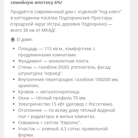
семейную ипотеку 6%!
Продаётся современный дом с отделкой “под ключ”
в коттеджном посёлке Подпоринские Просторы
(городской округ Истра, деревня Подпорино) —
всего 38 км от МКАД!
🏠 О доме:
Площадь — 115 кв.м., комфортная, с
продуманными комнатами.
Фундамент — монолитная плита.
Стены — газоблок D500, утеплитель, фасад:
штукатурка “короед”.
Внутренние перегородки: газоблок 100⁄200 мм,
армопояс.
Кровля — металлочерепица.
Окна — тёплый профиль 70 мм.
Электричество 15 кВт (договор с Россетями).
Отопление — по всему дому тёплый водяной
пол + радиаторы в жилых комнатах.
Скважина + септик “Евролос”.
Участок — ровный, 6,3 сотки, правильной
формы.