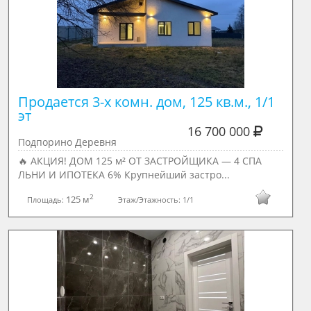
Продается 3-х комн. дом, 125 кв.м., 1/1 
эт
16 700 000
Подпорино Деревня
🔥 АКЦИЯ! ДОМ 125 м² ОТ ЗАСТРОЙЩИКА — 4 СПА
ЛЬНИ И ИПОТЕКА 6% Крупнейший застро...
2
125 м
Площадь:
Этаж/Этажность:
1/1