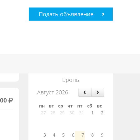
Подать объявление
Бронь
Август 2026
000
пн
вт
ср
чт
пт
сб
вс
27
28
29
30
31
1
2
3
4
5
6
7
8
9