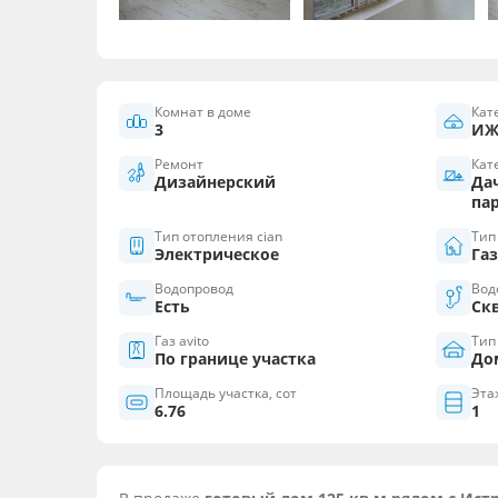
Комнат в доме
Кат
3
ИЖ
Ремонт
Кат
Дизайнерский
Да
па
Тип отопления cian
Тип
Электрическое
Га
Водопровод
Вод
Есть
Ск
Газ avito
Тип
По границе участка
До
Площадь участка, сот
Эта
6.76
1