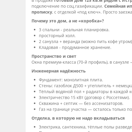
В продаже
готовый дом 125 кв.м рядом с Ист
подключение по соц.газификации.
Семейная ип
прописку
, с отделкой «под ключ». Просто заезж
Почему это дом, а не «коробка»?
3 спальни - реальная планировка.
просторный холл.
2 санузла + веранда (можно пить кофе утром)
Кладовая - продуманное хранение.
Пространство и свет
Окна премиум-класса (70-й профиль), в санузле —
Инженерная надёжность
Фундамент: монолитная плита.
Стены: газоблок Д500 + утеплитель + немецк
Тёплый водяной пол + радиаторы в каждой к
Электричество 15 кВт (договор с Россетями).
Скважина + септик — без ассенизаторов.
Газ на границе участка — осталось только по
Отделка, в которую не надо вкладываться
Электрика, сантехника, тёплые полы развед