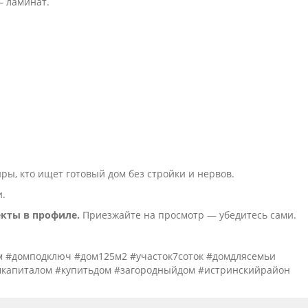
 — ламинат.
иры, кто ищет готовый дом без стройки и нервов.
и.
кты в профиле.
Приезжайте на просмотр — убедитесь сами.
 #домподключ #дом125м2 #участок7соток #домдлясемьи
капиталом #купитьдом #загородныйдом #истринскийрайон