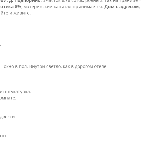
рой, д. Подпорино
. Участок 6,76 соток, ровный. Газ на границе
отека 6%
, материнский капитал принимается.
Дом с адресом,
айте и живите.
.
 окно в пол. Внутри светло, как в дорогом отеле.
ая штукатурка.
омнате.
двести.
ены.