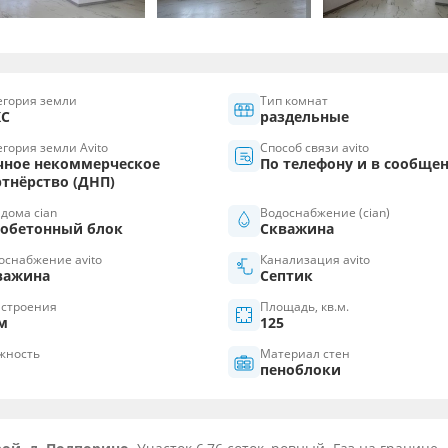
егория земли
Тип комнат
С
раздельные
егория земли Avito
Способ связи avito
чное некоммерческое
По телефону и в сообще
ртнёрство (ДНП)
 дома cian
Водоснабжение (cian)
зобетонный блок
Скважина
оснабжение avito
Канализация avito
важина
Септик
 строения
Площадь, кв.м.
м
125
жность
Материал стен
пеноблоки