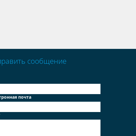
править сообщение
тронная почта
т