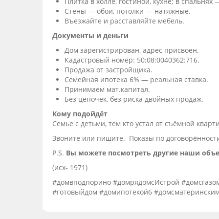
Плитка в холле, гостиной, кухне; в спальнях
Стены — обои, потолки — натяжные.
Въезжайте и расставляйте мебель.
Документы и деньги
Дом зарегистрирован, адрес присвоен.
Кадастровый номер: 50:08:0040362:716.
Продажа от застройщика.
Семейная ипотека 6% — реальная ставка.
Принимаем мат.капитал.
Без цепочек, без риска двойных продаж.
Кому подойдёт
Семье с детьми, тем кто устал от съёмной кварт
Звоните или пишите. Показы по договорённост
P.S.
Вы можете посмотреть другие наши объе
(исх- 1971)
#домвподпорино #домрядомсИстрой #домсгазом
#готовыйдом #домипотекой6 #домсматеринским