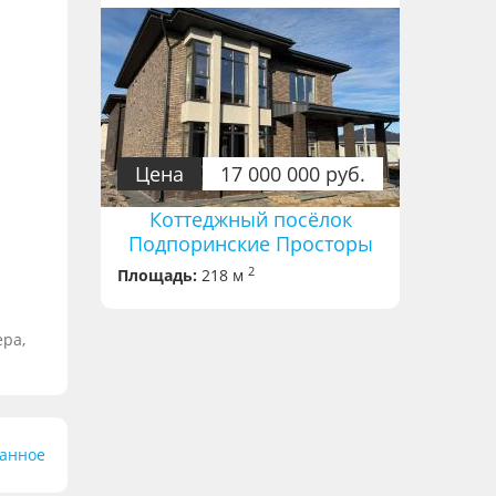
Цена
17 000 000 руб.
Коттеджный посёлок
Подпоринские Просторы
2
Площадь:
218 м
ера,
ранное