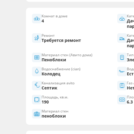
Комнат в доме
Кат
4
Да
па
Ремонт
Кат
Требуется ремонт
Да
па
Материал стен (Авито дома)
Тип
Пеноблоки
Эл
Водоснабжение (cian)
Вод
Колодец
Ест
Канализация avito
Газ 
Септик
Не
Площадь, кв.м.
Пло
190
6.3
Материал стен
пеноблоки