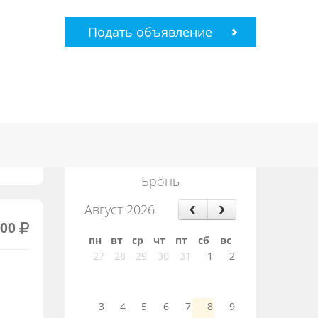
Подать объявление
Бронь
Август 2026
000
пн
вт
ср
чт
пт
сб
вс
27
28
29
30
31
1
2
3
4
5
6
7
8
9