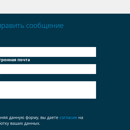
править сообщение
тронная почта
т
лняя данную форму, вы даете
согласие
на
отку ваших данных.