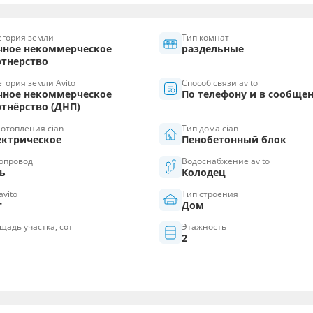
егория земли
Тип комнат
чное некоммерческое
раздельные
ртнерство
егория земли Avito
Способ связи avito
чное некоммерческое
По телефону и в сообще
ртнёрство (ДНП)
 отопления cian
Тип дома cian
ектрическое
Пенобетонный блок
опровод
Водоснабжение avito
ь
Колодец
avito
Тип строения
т
Дом
щадь участка, сот
Этажность
2