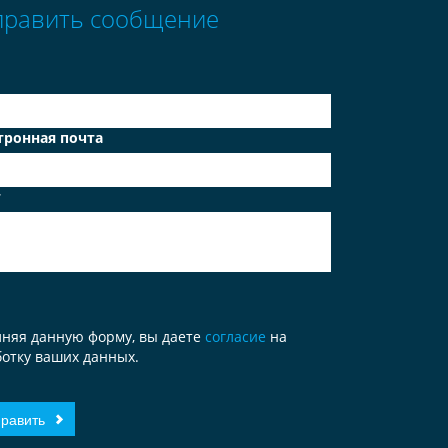
править сообщение
тронная почта
т
лняя данную форму, вы даете
согласие
на
отку ваших данных.